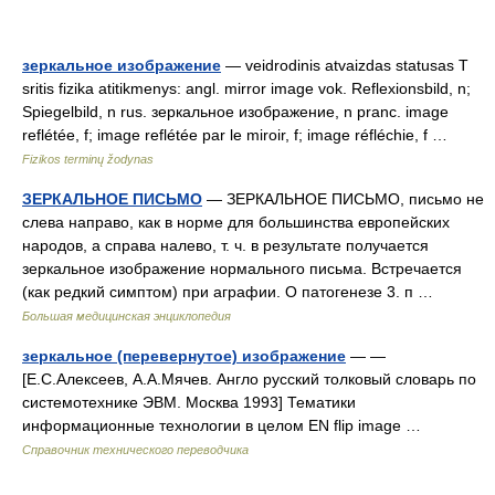
зеркальное изображение
— veidrodinis atvaizdas statusas T
sritis fizika atitikmenys: angl. mirror image vok. Reflexionsbild, n;
Spiegelbild, n rus. зеркальное изображение, n pranc. image
reflétée, f; image reflétée par le miroir, f; image réfléchie, f …
Fizikos terminų žodynas
ЗЕРКАЛЬНОЕ ПИСЬМО
— ЗЕРКАЛЬНОЕ ПИСЬМО, письмо не
слева направо, как в норме для большинства европейских
народов, а справа налево, т. ч. в результате получается
зеркальное изображение нормального письма. Встречается
(как редкий симптом) при аграфии. О патогенезе 3. п …
Большая медицинская энциклопедия
зеркальное (перевернутое) изображение
— —
[Е.С.Алексеев, А.А.Мячев. Англо русский толковый словарь по
системотехнике ЭВМ. Москва 1993] Тематики
информационные технологии в целом EN flip image …
Справочник технического переводчика