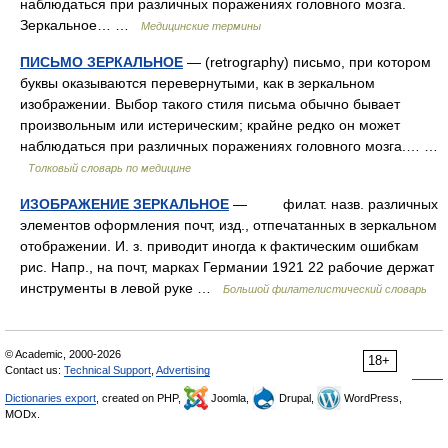
наблюдаться при различных поражениях головного мозга.
Зеркальное… …
Медицинские термины
ПИСЬМО ЗЕРКАЛЬНОЕ
— (retrography) письмо, при котором
буквы оказываются перевернутыми, как в зеркальном
изображении. Выбор такого стиля письма обычно бывает
произвольным или истерическим; крайне редко он может
наблюдаться при различных поражениях головного мозга.… …
Толковый словарь по медицине
ИЗОБРАЖЕНИЕ ЗЕРКАЛЬНОЕ
— филат. назв. различных
элементов оформления почт, изд., отпечатанных в зеркальном
отображении. И. з. приводит иногда к фактическим ошибкам
рис. Напр., на почт, марках Германии 1921 22 рабочие держат
инструменты в левой руке …
Большой филателистический словарь
© Academic, 2000-2026
18+
Contact us:
Technical Support
,
Advertising
Dictionaries export
, created on PHP,
Joomla,
Drupal,
WordPress,
MODx.