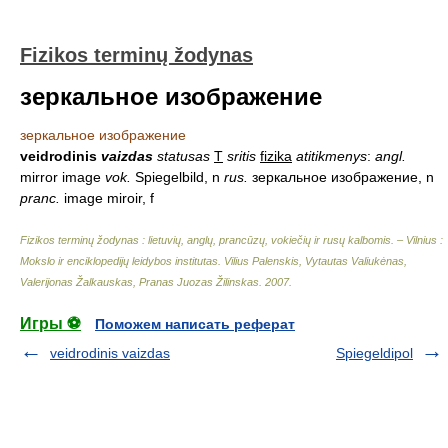
Fizikos terminų žodynas
зеркальное изображение
зеркальное изображение
veidrodinis
vaizdas
statusas
T
sritis
fizika
atitikmenys
:
angl.
mirror image
vok.
Spiegelbild, n
rus.
зеркальное изображение, n
pranc.
image miroir, f
Fizikos terminų žodynas : lietuvių, anglų, prancūzų, vokiečių ir rusų kalbomis. – Vilnius :
Mokslo ir enciklopedijų leidybos institutas
.
Vilius Palenskis, Vytautas Valiukėnas,
Valerijonas Žalkauskas, Pranas Juozas Žilinskas
.
2007
.
Игры ⚽
Поможем написать реферат
veidrodinis vaizdas
Spiegeldipol